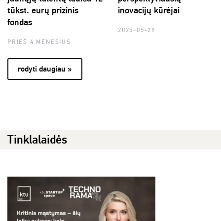
tūkst. eurų prizinis
inovacijų kūrėjai
fondas
2025-05-29
PRIEŠ 4 MĖNESIUS
rodyti daugiau »
Tinklalaidės