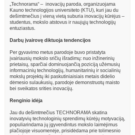
„Technorama“ – inovacijų paroda, organizuojama
Kauno technologijos universiteto (KTU), kuri jau du
dešimtmečius į vieną vietą suburia inovacijų kūrėjus –
studentus, mokslo atstovus ir naujųjų technologijų
entuziastus.
Darbų įvairovę diktuoja tendencijos
Per gyvavimo metus parodoje buvo pristatyta
įvairiausių mokslo sričių išradimų: nuo inžinerinių
prietaisų, sparčiai dominuojančią poziciją užėmusių
informacinių technologijų, humanitarinių ir socialinių
mokslų projektų iki paskutiniaisiais metais didelio
dėmesio sulaukusių, parodoje demonstruotų maisto
bei sveikatos srities inovacijų.
Renginio idėja
Jau du dešimtmečius TECHNORAMA skatina
inovatyvių technologinių sprendimų kūrėjų motyvaciją,
populiarindama jų įgyvendintus mokslo laimėjimus
plačiojoje visuomenėje, prisidėdama prie tolimesnio