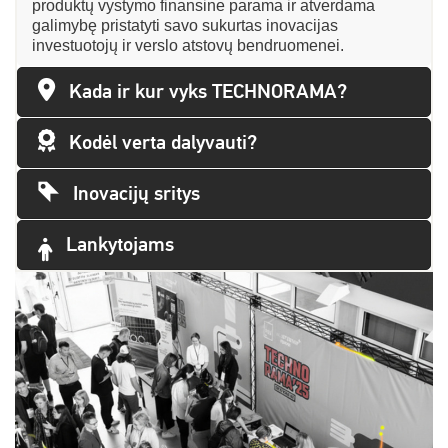
produktų vystymo finansine parama ir atverdama
galimybę pristatyti savo sukurtas inovacijas
investuotojų ir verslo atstovų bendruomenei.
Kada ir kur vyks TECHNORAMA?
Kodėl verta dalyvauti?
Inovacijų sritys
Lankytojams