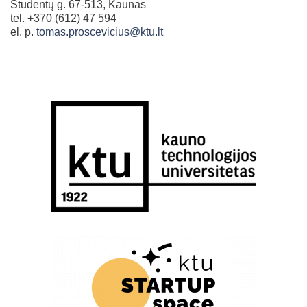
Studentų g. 67-513, Kaunas
tel. +370 (612) 47 594
el. p.
tomas.proscevicius@ktu.lt