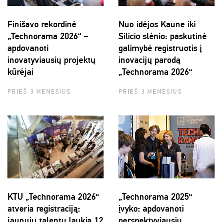
Finišavo rekordinė
Nuo idėjos Kaune iki
„Technorama 2026“ –
Silicio slėnio: paskutinė
apdovanoti
galimybė registruotis į
inovatyviausių projektų
inovacijų parodą
kūrėjai
„Technorama 2026“
PRIEŠ 3 MĖNESIUS
PRIEŠ 3 MĖNESIUS
KTU „Technorama 2026“
„Technorama 2025“
atveria registraciją:
įvyko: apdovanoti
jaunųjų talentų laukia 12
perspektyviausių