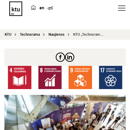
en
KTU
Technorama
Naujienos
KTU „Technorama 2026“ atveria registraciją: jaun...