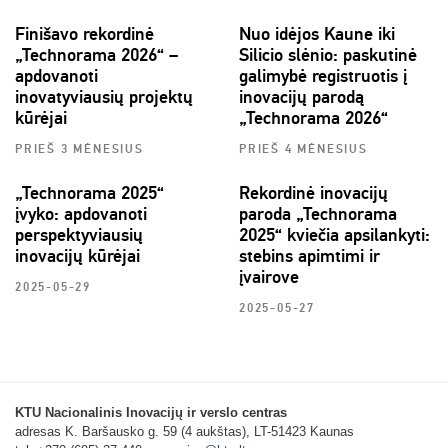
Finišavo rekordinė
Nuo idėjos Kaune iki
„Technorama 2026“ –
Silicio slėnio: paskutinė
apdovanoti
galimybė registruotis į
inovatyviausių projektų
inovacijų parodą
kūrėjai
„Technorama 2026“
PRIEŠ 3 MĖNESIUS
PRIEŠ 4 MĖNESIUS
„Technorama 2025“
Rekordinė inovacijų
įvyko: apdovanoti
paroda „Technorama
perspektyviausių
2025“ kviečia apsilankyti:
inovacijų kūrėjai
stebins apimtimi ir
įvairove
2025-05-29
2025-05-27
KTU Nacionalinis Inovacijų ir verslo centras
adresas K. Baršausko g. 59 (4 aukštas), LT-51423 Kaunas