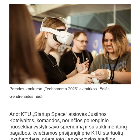
Parodos-konkurso „Technorama 2025“ akimirkos. Eglės
Gendrėnaitės nuotr.
Anot KTU „Startup Space“ atstovės Justinos
Kateivaitės, komandos, norinčios po renginio
nuosekliai vystyti savo sprendimą ir sulaukti mentorių
pagalbos, kviečiamos prisijungti prie KTU startuolių
inkubatoriaus, orientuoto į ankstyvosios stadijos