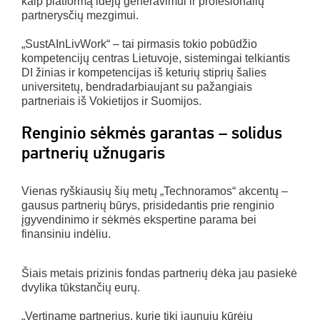
kaip platformą idėjų generavimui ir profesionalių
partnerysčių mezgimui.
„SustAInLivWork“ – tai pirmasis tokio pobūdžio
kompetencijų centras Lietuvoje, sistemingai telkiantis
DI žinias ir kompetencijas iš keturių stiprių šalies
universitetų, bendradarbiaujant su pažangiais
partneriais iš Vokietijos ir Suomijos.
Renginio sėkmės garantas – solidus
partnerių užnugaris
Vienas ryškiausių šių metų „Technoramos“ akcentų –
gausus partnerių būrys, prisidedantis prie renginio
įgyvendinimo ir sėkmės ekspertine parama bei
finansiniu indėliu.
Šiais metais prizinis fondas partnerių dėka jau pasiekė
dvylika tūkstančių eurų.
„Vertiname partnerius, kurie tiki jaunųjų kūrėjų