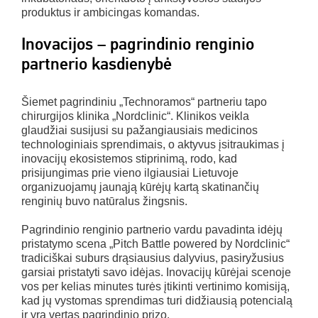
produktus ir ambicingas komandas.
Inovacijos – pagrindinio renginio
partnerio kasdienybė
Šiemet pagrindiniu „Technoramos“ partneriu tapo
chirurgijos klinika „Nordclinic“. Klinikos veikla
glaudžiai susijusi su pažangiausiais medicinos
technologiniais sprendimais, o aktyvus įsitraukimas į
inovacijų ekosistemos stiprinimą, rodo, kad
prisijungimas prie vieno ilgiausiai Lietuvoje
organizuojamų jaunąją kūrėjų kartą skatinančių
renginių buvo natūralus žingsnis.
Pagrindinio renginio partnerio vardu pavadinta idėjų
pristatymo scena „Pitch Battle powered by Nordclinic“
tradiciškai suburs drąsiausius dalyvius, pasiryžusius
garsiai pristatyti savo idėjas. Inovacijų kūrėjai scenoje
vos per kelias minutes turės įtikinti vertinimo komisiją,
kad jų vystomas sprendimas turi didžiausią potencialą
ir yra vertas pagrindinio prizo.