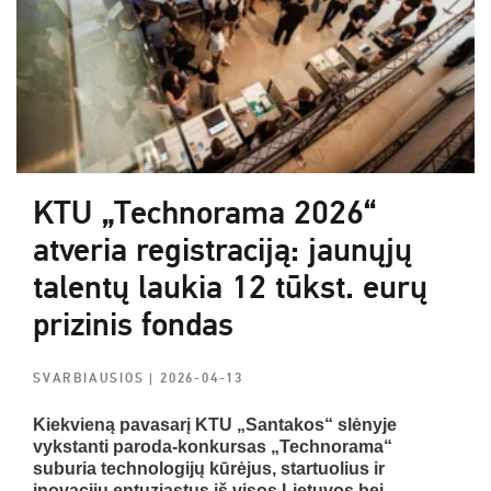
KTU „Technorama 2026“
atveria registraciją: jaunųjų
talentų laukia 12 tūkst. eurų
prizinis fondas
SVARBIAUSIOS
| 2026-04-13
Kiekvieną pavasarį KTU „Santakos“ slėnyje
vykstanti paroda-konkursas „Technorama“
suburia technologijų kūrėjus, startuolius ir
inovacijų entuziastus iš visos Lietuvos bei