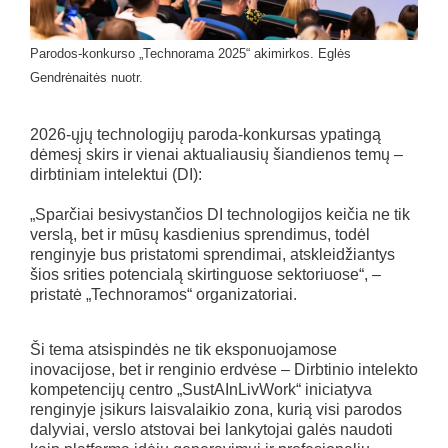
Parodos-konkurso „Technorama 2025“ akimirkos. Eglės
Gendrėnaitės nuotr.
2026-ųjų technologijų paroda-konkursas ypatingą
dėmesį skirs ir vienai aktualiausių šiandienos temų –
dirbtiniam intelektui (DI):
„Sparčiai besivystančios DI technologijos keičia ne tik
verslą, bet ir mūsų kasdienius sprendimus, todėl
renginyje bus pristatomi sprendimai, atskleidžiantys
šios srities potencialą skirtinguose sektoriuose“, –
pristatė „Technoramos“ organizatoriai.
Ši tema atsispindės ne tik eksponuojamose
inovacijose, bet ir renginio erdvėse – Dirbtinio intelekto
kompetencijų centro „SustAInLivWork“ iniciatyva
renginyje įsikurs laisvalaikio zona, kurią visi parodos
dalyviai, verslo atstovai bei lankytojai galės naudoti