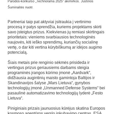
Parodos-konkurso „Technorama 2025“ akimirkos. Justinos
Šuminaitės nuotr.
Partneriai taip pat aktyviai įsitraukia į vertinimo
procesą ir patys sprendžia, kuriems projektams skirti
savo įsteigtus prizus. Kiekvienas jų remiasi skirtingais
prioritetais: vieniems svarbiausios technologinės
naujovės, kiti ieško sprendimų, kuriančių socialinę
vertę, o dar kiti vertina kūrybiškumą ar idėjos augimo
potencialą.
Šiais metais prie renginio sėkmės prisideda ir
vertingus prizus geriausiems darbams steigia
programinės įrangos kūrimo įmonė „Aardvark“,
didžiausia augintinių maisto gamintoja Baltijos ir
Skandinavijos šalyse „Mars Lietuva“, gynybos
technologijų įmonė „Unmanned Defense Systems“ bei
pasaulinė automatizavimo technologijų lyderė „Festo
Lietuva“.
Piniginiais prizais jaunuosius kūrėjus skatina Europos
kosmoso agentūros verslo inkubavimo centras „ESA