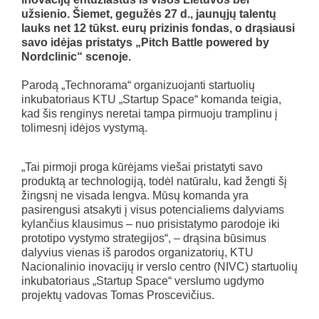
užsienio. Šiemet, gegužės 27 d., jaunųjų talentų
lauks net 12 tūkst. eurų prizinis fondas, o drąsiausi
savo idėjas pristatys „Pitch Battle powered by
Nordclinic“ scenoje.
Parodą „Technorama“ organizuojanti startuolių
inkubatoriaus KTU „Startup Space“ komanda teigia,
kad šis renginys neretai tampa pirmuoju tramplinu į
tolimesnį idėjos vystymą.
„Tai pirmoji proga kūrėjams viešai pristatyti savo
produktą ar technologiją, todėl natūralu, kad žengti šį
žingsnį ne visada lengva. Mūsų komanda yra
pasirengusi atsakyti į visus potencialiems dalyviams
kylančius klausimus – nuo prisistatymo parodoje iki
prototipo vystymo strategijos“, – drąsina būsimus
dalyvius vienas iš parodos organizatorių, KTU
Nacionalinio inovacijų ir verslo centro (NIVC) startuolių
inkubatoriaus „Startup Space“ verslumo ugdymo
projektų vadovas Tomas Proscevičius.