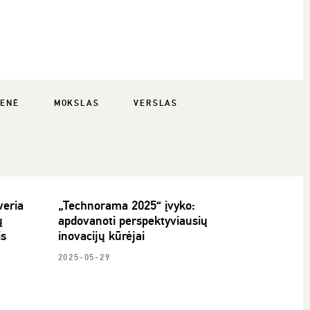
ENĖ
MOKSLAS
VERSLAS
veria
„Technorama 2025“ įvyko:
ų
apdovanoti perspektyviausių
is
inovacijų kūrėjai
2025-05-29