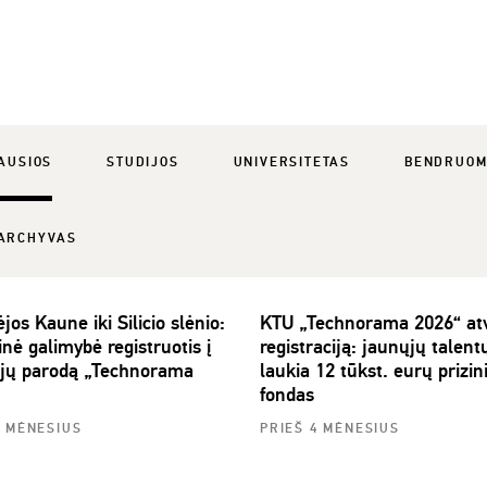
AUSIOS
STUDIJOS
UNIVERSITETAS
BENDRUOM
ARCHYVAS
jos Kaune iki Silicio slėnio:
KTU „Technorama 2026“ at
nė galimybė registruotis į
registraciją: jaunųjų talent
ijų parodą „Technorama
laukia 12 tūkst. eurų prizin
fondas
3 MĖNESIUS
PRIEŠ 4 MĖNESIUS