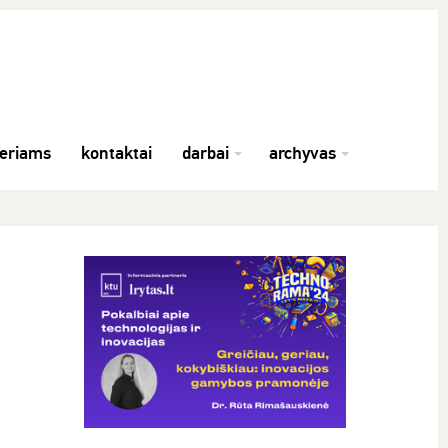
neriams
kontaktai
darbai
archyvas