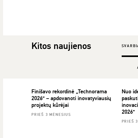
Kitos naujienos
SVARBI
Finišavo rekordinė „Technorama
Nuo idė
2026“ – apdovanoti inovatyviausių
paskuti
projektų kūrėjai
inovac
2026“
PRIEŠ 3 MĖNESIUS
PRIEŠ 