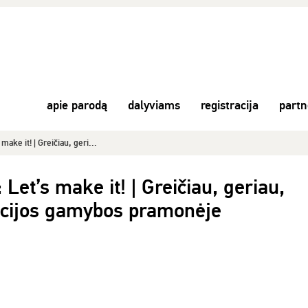
apie parodą
dalyviams
registracija
part
ake it! | Greičiau, geri...
et’s make it! | Greičiau, geriau,
acijos gamybos pramonėje